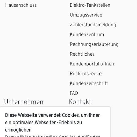
Hausanschluss
Elektro-Tankstellen
Umzugsservice
Zählerstandsmeldung
Kundenzentrum
Rechnungserläuterung
Rechtliches
Kundenportal öffnen
Rückrufservice
Kundenzeitschrift
FAQ
Unternehmen
Kontakt
Wir über uns
Kontaktformular
Diese Webseite verwendet Cookies, um Ihnen
ein optimales Webseiten-Erlebnis zu
Karriere
Kundenzentrum
ermöglichen
Geschichte
Anfahrt