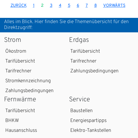
ZURÜCK
1
2
3
4
5
6
7
8
VORWÄRTS
Alles im Blick. Hier finden Sie die Themenübersicht für den
Direktzugriff:
Strom
Erdgas
Ökostrom
Tarifübersicht
Tarifübersicht
Tarifrechner
Tarifrechner
Zahlungsbedingungen
Stromkennzeichnung
Zahlungsbedingungen
Fernwärme
Service
Tarifübersicht
Baustellen
BHKW
Energiespartipps
Hausanschluss
Elektro-Tankstellen