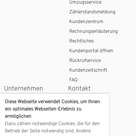
Umzugsservice
Zählerstandsmeldung
Kundenzentrum
Rechnungserläuterung
Rechtliches
Kundenportal öffnen
Rückrufservice
Kundenzeitschrift
FAQ
Unternehmen
Kontakt
Wir über uns
Kontaktformular
Diese Webseite verwendet Cookies, um Ihnen
ein optimales Webseiten-Erlebnis zu
Karriere
Kundenzentrum
ermöglichen
Geschichte
Anfahrt
Dazu zählen notwendige Cookies, die für den
Zukunft
Betrieb der Seite notwendig sind. Andere